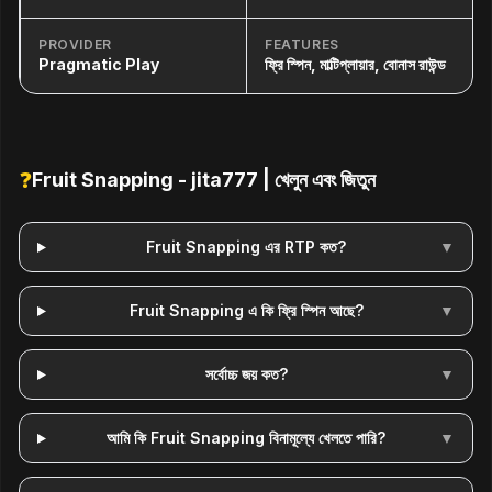
PROVIDER
FEATURES
Pragmatic Play
ফ্রি স্পিন, মাল্টিপ্লায়ার, বোনাস রাউন্ড
❓
Fruit Snapping - jita777 | খেলুন এবং জিতুন
Fruit Snapping এর RTP কত?
▼
Fruit Snapping এ কি ফ্রি স্পিন আছে?
▼
সর্বোচ্চ জয় কত?
▼
আমি কি Fruit Snapping বিনামূল্যে খেলতে পারি?
▼