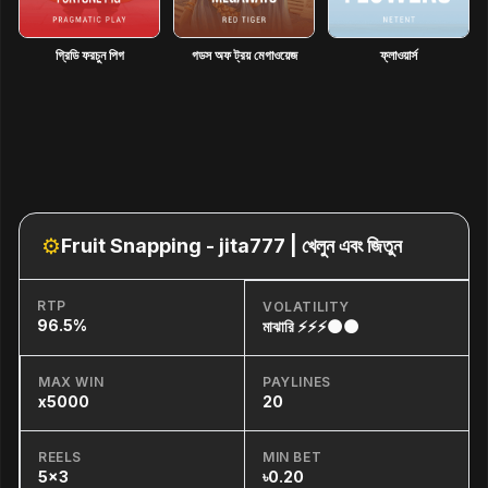
গ্রিডি ফরচুন পিগ
গডস অফ ট্রয় মেগাওয়েজ
ফ্লাওয়ার্স
⚙️
Fruit Snapping - jita777 | খেলুন এবং জিতুন
RTP
VOLATILITY
96.5%
মাঝারি ⚡⚡⚡🌑🌑
MAX WIN
PAYLINES
x5000
20
REELS
MIN BET
5x3
৳0.20