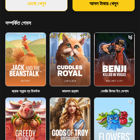
ডেমো খেলুন
আসল টাকায় খেলুন
সম্পর্কিত গেমস
জ্যাক অ্যান্ড দ্য বিনস্টক
কাডলস রয়্যাল
বেনজি কিলড ইন ভেগাস