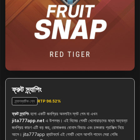
▶
ফ্রুট স্ন্যাপিং
প্র্যাগম্যাটিক প্লে
RTP 96.52%
ফ্রুট স্ন্যাপিং
হলো একটি জনপ্রিয় অনলাইন স্লট গেম যা এখন
jita777app.net
এ উপলব্ধ। এই থিমের গেমটি খেলোয়াড়দের মধ্যে অত্যন্ত
জনপ্রিয় কারণ এটি বড় জয়, রোমাঞ্চকর বোনাস ফিচার এবং চমৎকার গ্রাফিক্স নিয়ে
আসে। jita777app প্ল্যাটফর্মে এই গেমটি খেলে আপনি পাবেন সেরা গেমিং