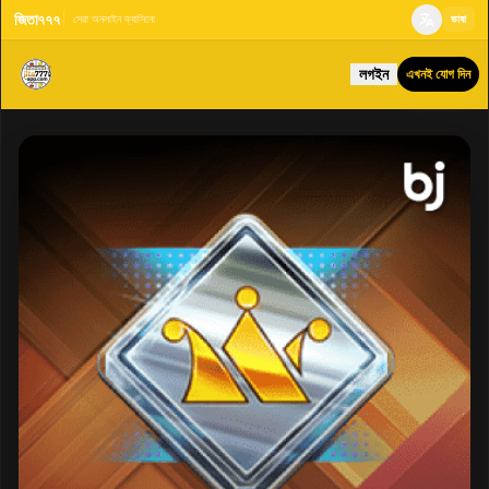
জিতা৭৭৭
সেরা অনলাইন ক্যাসিনো
ভাষা
লগইন
এখনই যোগ দিন