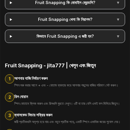
Fruit Snapping কি মোবাইল ফ্রেন্ডলি?
▼
Fruit Snapping খেলা কি নিরাপদ?
▼
কিভাবে Fruit Snapping এ জয়ী হব?
▼
Fruit Snapping - jita777 | খেলুন এবং জিতুন
আপনার বাজি নির্ধারণ করুন
1
স্পিন শুরু করার আগে + এবং - বোতাম ব্যবহার করে আপনার পছন্দের বাজির পরিমাণ সেট করুন।
রিল ঘোরান
2
স্পিন বোতামে ক্লিক করুন এবং রিলগুলি ঘুরতে দেখুন। ৩টি বা তার বেশি একই ফল মিলিয়ে জিতুন।
ক্যাসকেড ফিচার সক্রিয় করুন
3
জয়ী প্রতীকগুলি অদৃশ্য হয়ে যায় এবং নতুন প্রতীক পড়ে, একটি স্পিনে একাধিক জয়ের সুযোগ দেয়।