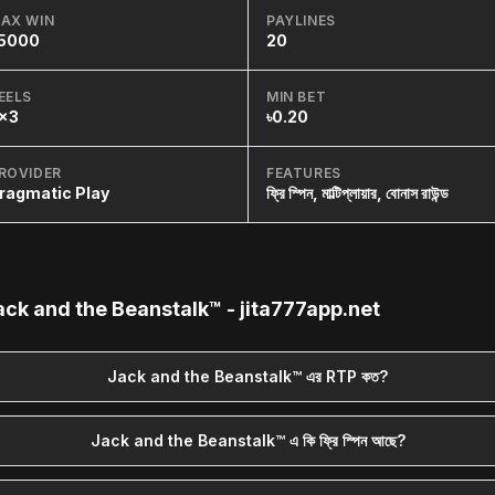
AX WIN
PAYLINES
5000
20
EELS
MIN BET
x3
৳0.20
ROVIDER
FEATURES
ragmatic Play
ফ্রি স্পিন, মাল্টিপ্লায়ার, বোনাস রাউন্ড
ack and the Beanstalk™ - jita777app.net
Jack and the Beanstalk™ এর RTP কত?
Jack and the Beanstalk™ এ কি ফ্রি স্পিন আছে?