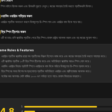
রিল ঘোরান
স্পিন বাটনে ক্লিক করুন এবং রিলগুলি ঘুরতে দেখুন। জয়ের সমন্বয় তৈরি করতে প্রতীকগুলি মিলান।
ওয়াকিং ওয়াইল্ড সক্রিয় করুন
ওয়াইল্ড প্রতীক অবতরণ করলে বিনামূল্যে রি-স্পিন পান এবং ওয়াইল্ড বাম দিকে সরে যায়।
ফ্রি স্পিন ট্রিগার করুন
৩টি বা তার বেশি স্ক্যাটার প্রতীক পেয়ে ফ্রি স্পিন বোনাস রাউন্ড আনলক করুন এবং বড় জয়ের সুযোগ পান।
ame Rules & Features
ওয়াইল্ড প্রতীক স্ক্যাটার ছাড়া সব প্রতীকের বিকল্প হিসেবে কাজ করে এবং জয়ের সমন্বয় তৈরি করতে সাহায্য করে।
৩টি স্ক্যাটার প্রতীক ১০টি ফ্রি স্পিন ট্রিগার করে এবং অতিরিক্ত স্ক্যাটার আরও স্পিন যোগ করে।
ওয়াকিং ওয়াইল্ড ফিচার প্রতিটি স্পিনে ওয়াইল্ডকে বাম দিকে সরিয়ে বিনামূল্যে রি-স্পিন প্রদান করে।
ফ্রি স্পিনের সময় বিশেষ সংগ্রহযোগ্য প্রতীক অতিরিক্ত ওয়াইল্ড এবং মাল্টিপ্লায়ার আনলক করে।
সর্বোচ্চ জয় আপনার মোট বাজির ১০০০ গুণ পর্যন্ত হতে পারে বোনাস ফিচারের মাধ্যমে।
5
4.8
4