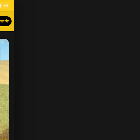
ভাষা
োগ দিন