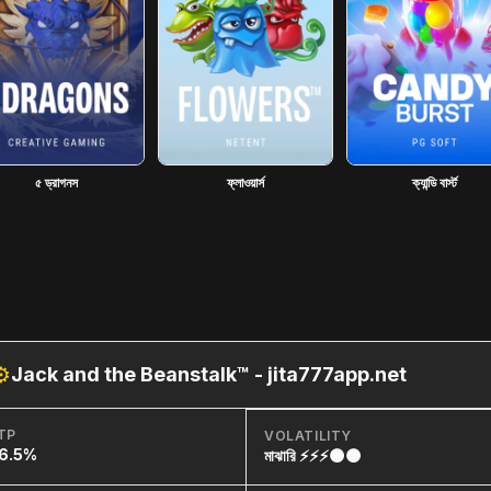
৫ ড্রাগনস
ফ্লাওয়ার্স
ক্যান্ডি বার্স্ট
⚙️
Jack and the Beanstalk™ - jita777app.net
TP
VOLATILITY
6.5%
মাঝারি ⚡⚡⚡🌑🌑