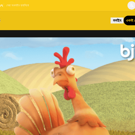
৭৭
সেরা অনলাইন ক্যাসিনো
লগইন
এখনই য