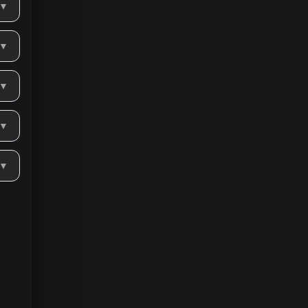
▼
▼
▼
▼
▼