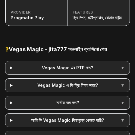
PROVIDER
FEATURES
Pragmatic Play
ফ্রি স্পিন, মাল্টিপ্লায়ার, বোনাস রাউন্ড
❓
Vegas Magic - jita777 অনলাইন ক্যাসিনো গেম
Vegas Magic এর RTP কত?
▼
Vegas Magic এ কি ফ্রি স্পিন আছে?
▼
সর্বোচ্চ জয় কত?
▼
আমি কি Vegas Magic বিনামূল্যে খেলতে পারি?
▼