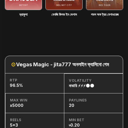
ড্রাকুলা
বেনজি কিলড ইন ভেগাস
গডস অফ ট্রয় মেগাওয়েজ
⚙️
Vegas Magic - jita777 অনলাইন ক্যাসিনো গেম
RTP
VOLATILITY
96.5%
মাঝারি ⚡⚡⚡🌑🌑
MAX WIN
PAYLINES
x5000
20
REELS
MIN BET
5x3
৳0.20