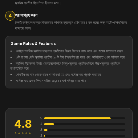
স্ক্যাটার প্রতীক ফ্রি স্পিন ট্রিগার করে।
জয় সংগ্রহ করুন
4
বিজয়ী কম্বিনেশন স্বয়ংক্রিয়ভাবে আপনার ব্যালেন্সে যোগ হবে। বড় জয়ের জন্য অটো-স্পিন ফিচার
ব্যবহার করুন।
Game Rules & Features
ওয়াইল্ড প্রতীক স্ক্যাটার ছাড়া সব প্রতীকের বিকল্প হিসেবে কাজ করে এবং জয়ের সম্ভাবনা বাড়ায়
৩টি বা তার বেশি স্ক্যাটার প্রতীক ১০টি ফ্রি স্পিন ট্রিগার করে এবং অতিরিক্ত গুণক সক্রিয় করে
ম্যাজিক ট্রান্সফর্ম ফিচার এলোমেলোভাবে নিম্ন-মূল্যের প্রতীকগুলিকে উচ্চ-মূল্যের প্রতীকে
রূপান্তরিত করে
পেলাইন জয় বাম থেকে ডানে গণনা করা হয় এবং সর্বোচ্চ জয় প্রদান করা হয়
সর্বোচ্চ জয় একক স্পিনে বাজির ১০,০০০ গুণ পর্যন্ত হতে পারে
5
4.8
4
3
⭐⭐⭐⭐⭐
2